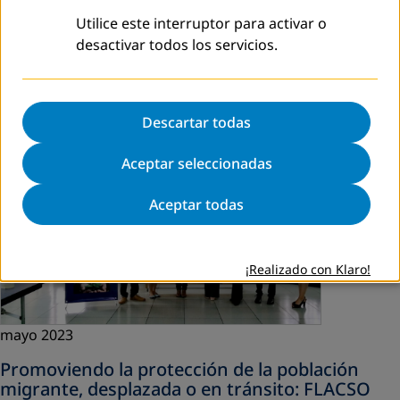
Guatemala: FLACSO Guatemala
Utilice este interruptor para activar o
Como parte del apoyo de DVV International Guatemala,
desactivar todos los servicios.
hubo una reunión entre
FLACSO-Guatemala, Universidad
del Valle de Guatemala (UVG), Asociación Pop N´oj , Mesa
Nacional para las Migraciones en…
Descartar todas
Read more
Aceptar seleccionadas
Aceptar todas
¡Realizado con Klaro!
mayo 2023
Promoviendo la protección de la población
migrante, desplazada o en tránsito: FLACSO