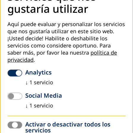
gustaría utilizar
El viernes 2 de junio, el coordinador de proyectos de
DVV
International Guatemala
participó en una reunión virtual
con representantes de la
Red Multisectorial para la
Aquí puede evaluar y personalizar los servicios
Transformación Educativa
,…
que nos gustaría utilizar en este sitio web.
¡Usted decide! Habilite o deshabilite los
Read more
servicios como considere oportuno.
Para
saber más, por favor lea nuestra
política de
privacidad
.
Analytics
↓
1
servicio
Social Media
↓
1
servicio
mayo 2023
Activar o desactivar todos los
Diplomado en Movilidad Humana en
servicios