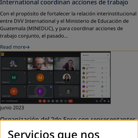
International coordinan acciones de trabajo
Con el propósito de fortalecer la relación interinstitucional
entre
DVV International y el Ministerio de Educación de
Guatemala (MINEDUC)
, y para coordinar acciones de
trabajo conjunto, el pasado…
Read more
junio 2023
Organización del 2do Foro con representantes
de partidos políticos en Guatemala: Agenda
Servicios que nos
Educativa 2024-2028