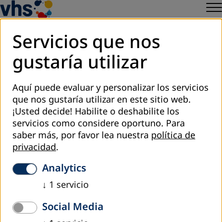
Servicios que nos
gustaría utilizar
septiembre 2016
Entrega de Certificados de Educación
Aquí puede evaluar y personalizar los servicios
Básica para más de 500 duranguenses
que nos gustaría utilizar en este sitio web.
¡Usted decide! Habilite o deshabilite los
servicios como considere oportuno.
Para
Mauricio López Velasco, el director general del INEA, reconoció el esfuerzo
saber más, por favor lea nuestra
política de
realizado por parte del Gobierno del Estado de Durango y por el Instituto
privacidad
.
Duranguense para la Educación de Adultos para reducir el rezago educativo en
un 25% y colocar a la entidad por debajo de la media nacional en
Analytics
alfabetización.
↓
1
servicio
to overview
Social Media