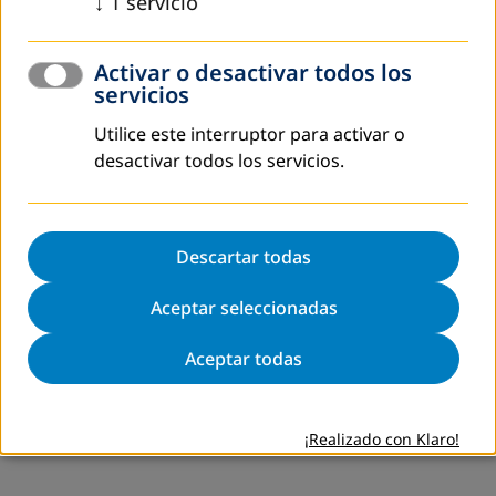
↓
1
servicio
Mapa de sitio
Aviso legal
Política de Privacidad
Activar o desactivar todos los
DVV International
servicios
Configuración de cookies
Utilice este interruptor para activar o
desactivar todos los servicios.
Descartar todas
Aceptar seleccionadas
Aceptar todas
¡Realizado con Klaro!