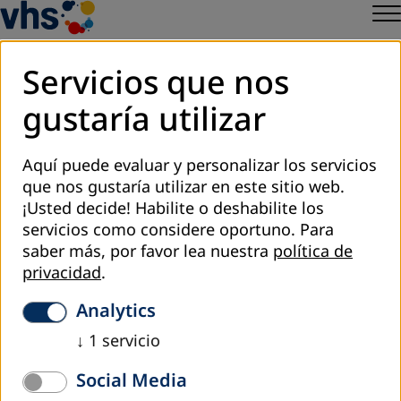
Servicios que nos
gustaría utilizar
noviembre 2016
Organismos firman convenio para
Aquí puede evaluar y personalizar los servicios
educación de artesanos del país
que nos gustaría utilizar en este sitio web.
¡Usted decide! Habilite o deshabilite los
servicios como considere oportuno.
Para
El Instituto Nacional para la Educación de los Adultos
saber más, por favor lea nuestra
política de
(INEA) y el Fondo Nacional para el Fomento de las
privacidad
.
Artesanías (Fonart) firmaron un convenio para fortalecer la
alfabetización, educación bilingüe y conclusión del nivel
Analytics
primaria y secundaria de los artesanos del país.
↓
1
servicio
Leer nota completa.
Social Media
to overview