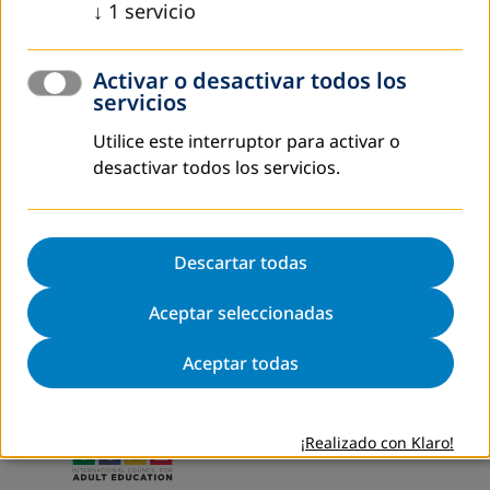
↓
1
servicio
Mapa de sitio
Activar o desactivar todos los
Aviso legal
servicios
Política de Privacidad
Utilice este interruptor para activar o
DVV International
desactivar todos los servicios.
Configuración de cookies
Descartar todas
Aceptar seleccionadas
Aceptar todas
¡Realizado con Klaro!