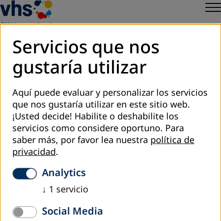
Servicios que nos
gustaría utilizar
septiembre 2016
Toluca lleva a cabo proyecto de
Aquí puede evaluar y personalizar los servicios
alfabetización en otomí
que nos gustaría utilizar en este sitio web.
¡Usted decide! Habilite o deshabilite los
servicios como considere oportuno.
Para
En coordinación con el Instituto Nacional de Educación para los Adultos
(INEA), el gobierno municipal lleva a cabo el Proyecto Étnico Otomí de
saber más, por favor lea nuestra
política de
Alfabetización para impulsar la educación en todos los sectores de la población
privacidad
.
con el fin de generar igualdad, respeto y un mejor futuro para los toluqueños.
Analytics
Leer nota completa.
↓
1
servicio
Social Media
to overview