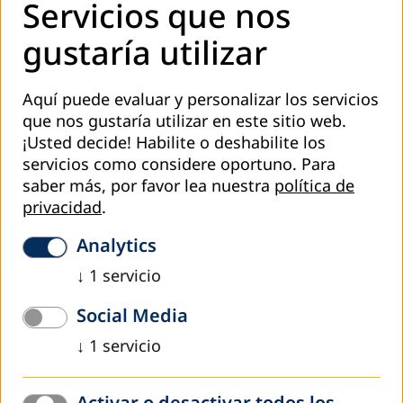
Servicios que nos
gustaría utilizar
Aquí puede evaluar y personalizar los servicios
que nos gustaría utilizar en este sitio web.
¡Usted decide! Habilite o deshabilite los
servicios como considere oportuno.
Para
saber más, por favor lea nuestra
política de
privacidad
.
Con el propósito de seguir promoviendo acciones de
fortalecimiento de la EPJA, y dando continuidad a las
Analytics
acciones de apoyo a procesos de alfabetización, en 2023 se
acordó llevar a cabo una consultoría para la elaboración
↓
1
servicio
de un modelo de alfabetización territorial. El modelo se
Social Media
enfocará en habilidades y competencias prácticas, que
permitan comprender y actuar en un entorno
↓
1
servicio
transfronterizo, de manera efectiva y responsable. Abarca
aspectos relativos al contexto geográfico, social,
Activar o desactivar todos los
económico y cultural.