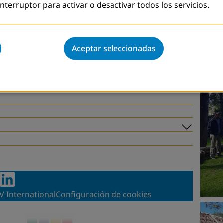
 interruptor para activar o desactivar todos los servicios.
s donde estuvieron presentes logros y retos;
ticulación entre diversos actores, para
ersonas Jóvenes y Adultas.
Aceptar seleccionadas
Subme
V International
Configuración de cookies