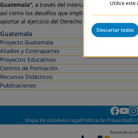
Utilice este
Guatemala”
,
a través del intercambio de experiencia
así como los desafíos que implica la vinculación y ar
aportar al ejercicio del Derecho a la Educación de P
Descartar todas
Guatemala
Proyecto Guatemala
Aliados y Contrapartes
Proyectos Educativos
Centros de Formación
Recursos Didácticos
Publicaciones
Mapa de sitio
Aviso legal
Política de Privacidad
DV