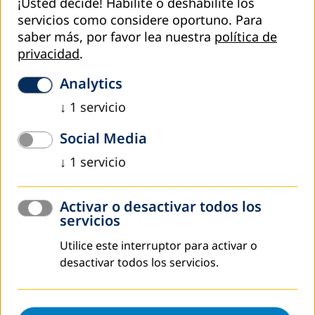
¡Usted decide! Habilite o deshabilite los
servicios como considere oportuno.
Para
saber más, por favor lea nuestra
política de
privacidad
.
Analytics
↓
1
servicio
En cumplimiento de los compromisos derivados de la
reunión del 4 de marzo entre los consorcios de
Social Media
organizaciones educativas que conforman la
Red Nacional
↓
1
servicio
de Educación
, incluyendo a
DVV International Guatemala
,
el día 5 de abril se llevó a cabo una reunión de
seguimiento. En esta sesión, se establecieron los grupos
Activar o desactivar todos los
servicios
de trabajo destinados a respaldar al
Ministerio de
Educación de Guatemala
(MINEDUC).
Utilice este interruptor para activar o
Durante la presentación inicial, el MA Edin López,
desactivar todos los servicios.
viceministro de Educación Extraescolar y Alternativa,
designado como enlace con los miembros de la
Red
Nacional de Educación
por la ministra de educación,