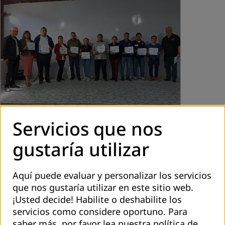
Servicios que nos
octubre 2025
gustaría utilizar
Construyendo desde lo local: Huehuetenango
cierra ciclo de formación en Modelos
Territoriales de Educación
Aquí puede evaluar y personalizar los servicios
El taller “Modelo Territorial de Educación: Construyendo
que nos gustaría utilizar en este sitio web.
Aprendizajes desde lo Local”, que clausuró un ciclo
¡Usted decide! Habilite o deshabilite los
formativo sobre esta temática, se realizó con la
servicios como considere oportuno.
Para
participación de 45 técnicos y…
saber más, por favor lea nuestra
política de