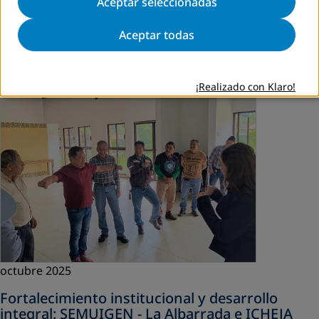
e Igualdad de Género (SEMUIGEN), ha puesto en marcha
Aceptar seleccionadas
una serie de Talleres Exprés de formación técnica en
Chiapas, México, con el…
Aceptar todas
Read more
¡Realizado con Klaro!
octubre 2025
Fortalecimiento institucional y desarrollo
integral: SEMUIGEN - La Albarrada e ICHEJA