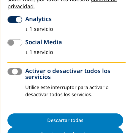
privacidad
.
Read more
Analytics
↓
1
servicio
Social Media
↓
1
servicio
Activar o desactivar todos los
servicios
Utilice este interruptor para activar o
desactivar todos los servicios.
octubre 2025
DVV International impulsa el autoempleo con
talleres de oficios prácticos en Chiapas
Descartar todas
DVV International, en alianza con la Secretaría de la Mujer